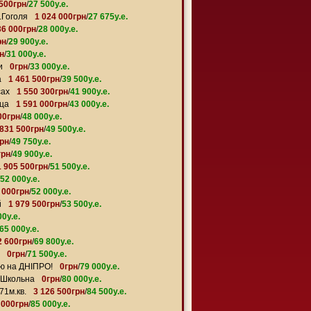
 500грн
/
27 500y.e.
.Гоголя
1 024 000грн
/
27 675y.e.
36 000грн
/
28 000y.e.
рн
/
29 900y.e.
н
/
31 000y.e.
и
0грн
/
33 000y.e.
а
1 461 500грн
/
39 500y.e.
сах
1 550 300грн
/
41 900y.e.
ица
1 591 000грн
/
43 000y.e.
00грн
/
48 000y.e.
 831 500грн
/
49 500y.e.
грн
/
49 750y.e.
грн
/
49 900y.e.
1 905 500грн
/
51 500y.e.
52 000y.e.
 000грн
/
52 000y.e.
й
1 979 500грн
/
53 500y.e.
00y.e.
65 000y.e.
2 600грн
/
69 800y.e.
0грн
/
71 500y.e.
ю на ДНІПРО!
0грн
/
79 000y.e.
н Школьна
0грн
/
80 000y.e.
71м.кв.
3 126 500грн
/
84 500y.e.
 000грн
/
85 000y.e.