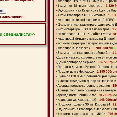
ите число на картинке)
•
Квартира 1к з РЕМОНТОМ р-н 700 річчя
•
1-комн. кв. 48 кв м в новострое
1 420 
•
Однокомнатная Квартира в Центре Кл
•
1-ком. квартира в ЖК Симфония
1 961
 заполнения.
•
Квартира в Центрі з видом на ДНІПРО
•
2-х комнатная квартира студия возле 
•
2-ком.квартира 58 кв.м в новострое
1 
и специалиста>>
•
2к Квартира - ЦЕНТР - Зайти і Жити
0г
•
Квартира 2 кімнати з видом на Дніпро!
•
2-х комн. квартира с потрясающим вид
•
Квартира в Черкассах
3 700 000грн
/
93
•
3-комнатная квартира в районе Д *
1 
•
Дома в Черкассах, центр, вул.Благовісн
•
Дом в пригороде Черкасс
906 500грн
/
2
•
Продажа дома в с.Русская Поляна Черк
•
Продам дом в Черкассах
1 295 000грн
/
•
Будинок 120 м.кв. з ремонтом р-н Лунач
•
Участок с видом на Днепр в г.Черкассы!
•
Аренда производственного здания
15
•
Аренда торгового помещения в центре
•
аренда помещения 83 м2
20 750грн
/
5
•
Кладовая ул. Казацкая 1/1
148 000грн
/
•
Продажа подвала 30 м2, Кирова 94
22
•
Однокімнатна квартира в Черкасах! Вигі
•
1-о комн. квартира р-н к-н МИР *
795 5