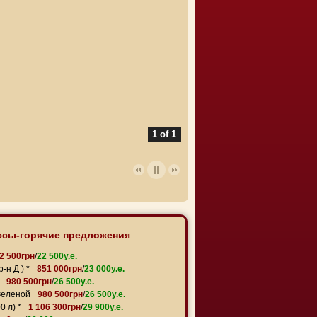
1 of 1
сы-горячие предложения
2 500грн
/
22 500y.e.
-н Д ) *
851 000грн
/
23 000y.e.
980 500грн
/
26 500y.e.
Зеленой
980 500грн
/
26 500y.e.
0 л) *
1 106 300грн
/
29 900y.e.