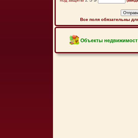
Код защиты
(введ
Все поля обязательны для
Объекты недвижимост