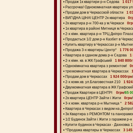
•
Продаж 1к квартири р-н Седова
1 017
•
Рассрочка! Однокомнатная квартира ул
•
Продам дом в Черкасской области
1 0
•
ВИГІДНА ЦІНА! ЦЕНТР 2к квартира
0г
•
2к квартира р-н 700-ка у м.Черкаси
0гр
•
1к квартира в районі Митниця м.Черкас
•
2-х кімн. квартира р-н ТРЦ Дніпро Плаз
•
Продається 1/2 дом р-н Казбет в Черка
•
Купить квартиру в Черкассах р-н Мытн
•
Продажа 3-х квартиры Центр*
1 776 0
•
Квартира в сданом дома р-н Седова
1
•
2-х кімн. кв. в ЖК Графський
1 840 800
•
Однокімнатна квартира з ремонтом!
0
•
трехкомнатная квартира в Черкассах
•
Продам дом в Черкассах
1 924 000грн
/
•
2-х комн.кв. ул.Благовестная 210
1 924
•
Двухкомнатная квартира в ЖК Графски
•
Продаж Квартири в ЦЕНТРІ
0грн
/
65 0
•
2к квартира ЦЕНТР Зайти і Жити
0грн
/
•
3-х комн. квартира р-н Мытница *
2 58
•
Квартира в Черкасах з видом на Дніпро!
•
3к Квартира з РЕМОНТОМ та панорамо
•
1/2 Будинок Зайти і Жити з гаражем р-
•
Купити будинок в Черкасах - Дахновка 1
•
*Продажа квартиры в Черкассах
3 145