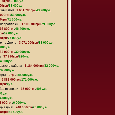
0грн
/
38 000y.e.
800грн
/
38 400y.e.
убный Дом
1 631 700грн
/
43 200y.e.
 000грн
/
53 000y.e.
0грн
/
71 500y.e.
Днепроплазы.
1 106 300грн
/
29 900y.e.
716 800грн
/
46 400y.e.
рн
/
69 000y.e.
0грн
/
77 000y.e.
ом на Днепр
3 071 000грн
/
83 000y.e.
 000y.e.
184 000грн
/
32 000y.e.
а
37 996грн
/
920y.e.
4 500y.e.
асского района
1 184 000грн
/
32 000y.e.
37 000y.e.
арка
0грн
/
184 000y.e.
5 883 000грн
/
171 000y.e.
0грн
/
4y.e.
 Золотоноши
15 000грн
/
405y.e.
61y.e.
4 000y.e.
2 000грн
/
6 000y.e.
дна ціна!
740 000грн
/
20 000y.e.
00грн
/
21 500y.e.