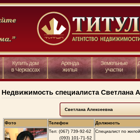
Купить дом
Аренда
Земельные
в Черкассах
жилья
участки
Недвижимость специалиста Светлана А
Фото
Телефон
Должность
Тел: (067) 739-92-62
Специалист по жило
(093) 101-71-52