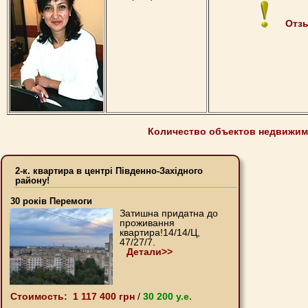
Отз
Количество объектов недвижим
2-к. квартира в центрі Південно-Західного
району!
30 років Перемоги
Затишна придатна до
проживання
квартира!14/14/Ц,
47/27/7.
Детали>>
Стоимость: 1 117 400 грн
/
30 200 y.e.