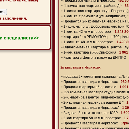
ите число на картинке)
•
Продається кімната в Черкасах
462 50
•
1-комнатная квартира в районе Д *
83
•
1-комнатная квартира по ул. Пацаева ( р
•
1-ком. кв. с ремонтом (ул.Чигиринская) *
 заполнения.
•
Продается 2-х комнатная квартира на 
•
1 - ком. кв. по ул. Добровольского (р-н 70
•
1-ком. кв. 42 кв м в новострое
1 243 20
•
Квартира 1к з РЕМОНТОМ р-н 700 річчя
и специалиста>>
•
1-комн. кв. 48 кв м в новострое
1 420 
•
Однокомнатная Квартира в Центре Кл
•
1-ком. квартира в ЖК Симфония
1 961
•
Квартира в Центрі з видом на ДНІПРО
2к квартиры в Черкассах
•
продажа 2х-комнатной квариры на Лун
•
Продается квартира в Черкассах
980 
•
Продажа квартиры в Черкассах*
1 091
•
2-х комнатная квартира студия возле 
•
2-к. квартира в центрі Південно-Західно
•
2-х комнатная квартира в районе Д *
1
•
Продается квартира в Черкассах*
1 3
•
Видовая 2-х ком. квартира в ЮЗР
1 60
•
2-ком.квартира 58 кв.м в новострое
1 
•
Продается квартира в Черкассах
0грн
/
•
Продается шикарная 2-х комнатная кв