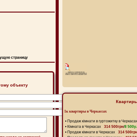
ущую страницу
тому объекту
Квартиры
1к квартиры в Черкассах
•
Продаж кімнати в гуртожитку в Черкаса
•
Кімната в Черкасах
314 500грн
/
8 500y.
•
Продаж кімнати в Черкасах
314 500гр