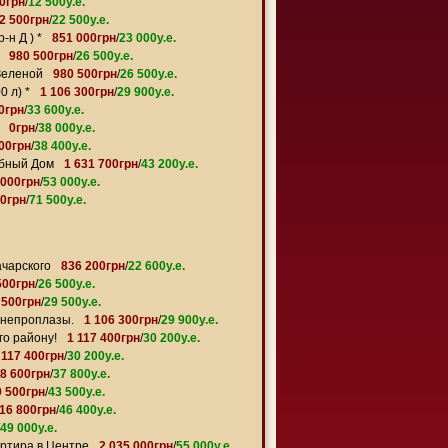
0грн
/
12 500y.e.
2 500грн
/
22 500y.e.
-н Д ) *
851 000грн
/
23 000y.e.
980 500грн
/
26 500y.e.
Зеленой
980 500грн
/
26 500y.e.
0 л) *
1 106 300грн
/
29 900y.e.
0грн
/
33 600y.e.
0грн
/
38 000y.e.
800грн
/
38 400y.e.
убный Дом
1 631 700грн
/
43 200y.e.
 000грн
/
53 000y.e.
0грн
/
71 500y.e.
ачарского
836 200грн
/
22 600y.e.
500грн
/
26 500y.e.
 500грн
/
29 500y.e.
Днепроплазы.
1 106 300грн
/
29 900y.e.
го району!
1 117 400грн
/
30 200y.e.
 117 400грн
/
30 200y.e.
98 600грн
/
37 800y.e.
9 500грн
/
43 500y.e.
716 800грн
/
46 400y.e.
49 000y.e.
артира в Центре
2 035 000грн
/
55 000y.e.