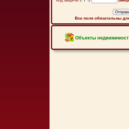
Код защиты
(введ
Все поля обязательны для
Объекты недвижимост