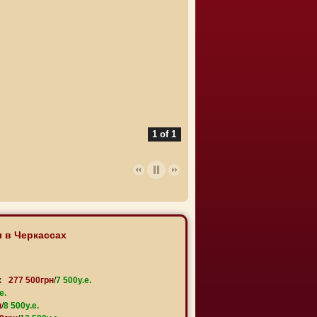
1 of 1
 в Черкассах
х
277 500грн
/
7 500y.e.
e.
н
/
8 500y.e.