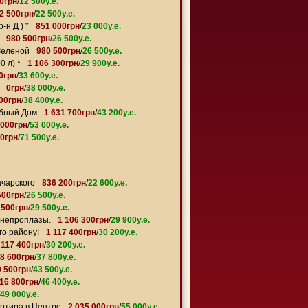
0грн
/
12 500y.e.
2 500грн
/
22 500y.e.
-н Д ) *
851 000грн
/
23 000y.e.
980 500грн
/
26 500y.e.
Зеленой
980 500грн
/
26 500y.e.
0 л) *
1 106 300грн
/
29 900y.e.
0грн
/
33 600y.e.
0грн
/
38 000y.e.
800грн
/
38 400y.e.
убный Дом
1 631 700грн
/
43 200y.e.
 000грн
/
53 000y.e.
0грн
/
71 500y.e.
ачарского
836 200грн
/
22 600y.e.
500грн
/
26 500y.e.
 500грн
/
29 500y.e.
Днепроплазы.
1 106 300грн
/
29 900y.e.
го району!
1 117 400грн
/
30 200y.e.
 117 400грн
/
30 200y.e.
98 600грн
/
37 800y.e.
9 500грн
/
43 500y.e.
716 800грн
/
46 400y.e.
49 000y.e.
артира в Центре
2 035 000грн
/
55 000y.e.