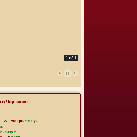
1 of 1
 в Черкассах
х
277 500грн
/
7 500y.e.
e.
н
/
8 500y.e.