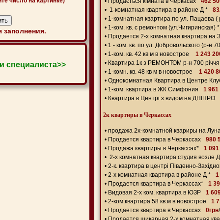
ите число на картинке)
•
Продається кімната в Черкасах
462 50
•
1-комнатная квартира в районе Д *
83
•
1-комнатная квартира по ул. Пацаева ( р
•
1-ком. кв. с ремонтом (ул.Чигиринская) *
 заполнения.
•
Продается 2-х комнатная квартира на 
•
1 - ком. кв. по ул. Добровольского (р-н 70
•
1-ком. кв. 42 кв м в новострое
1 243 20
•
Квартира 1к з РЕМОНТОМ р-н 700 річчя
и специалиста>>
•
1-комн. кв. 48 кв м в новострое
1 420 
•
Однокомнатная Квартира в Центре Кл
•
1-ком. квартира в ЖК Симфония
1 961
•
Квартира в Центрі з видом на ДНІПРО
2к квартиры в Черкассах
•
продажа 2х-комнатной квариры на Лун
•
Продается квартира в Черкассах
980 
•
Продажа квартиры в Черкассах*
1 091
•
2-х комнатная квартира студия возле 
•
2-к. квартира в центрі Південно-Західно
•
2-х комнатная квартира в районе Д *
1
•
Продается квартира в Черкассах*
1 3
•
Видовая 2-х ком. квартира в ЮЗР
1 60
•
2-ком.квартира 58 кв.м в новострое
1 
•
Продается квартира в Черкассах
0грн
/
•
Продается шикарная 2-х комнатная кв