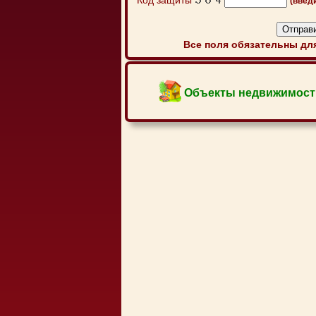
Код защиты
(введ
Все поля обязательны для
Объекты недвижимост