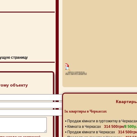
ущую страницу
тому объекту
Квартиры
1к квартиры в Черкассах
•
Продаж кімнати в гуртожитку в Черкаса
•
Кімната в Черкасах
314 500грн
/
8 500y.
•
Продаж кімнати в Черкасах
314 500гр