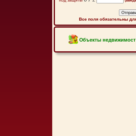
Код защиты
(введ
Все поля обязательны для
Объекты недвижимост