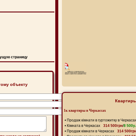
ущую страницу
тому объекту
Квартиры
1к квартиры в Черкассах
•
Продаж кімнати в гуртожитку в Черкаса
•
Кімната в Черкасах
314 500грн
/
8 500y.
•
Продаж кімнати в Черкасах
314 500гр