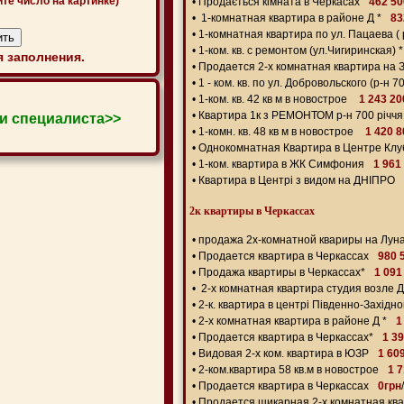
ите число на картинке)
•
Продається кімната в Черкасах
462 50
•
1-комнатная квартира в районе Д *
83
•
1-комнатная квартира по ул. Пацаева ( р
•
1-ком. кв. с ремонтом (ул.Чигиринская) *
 заполнения.
•
Продается 2-х комнатная квартира на 
•
1 - ком. кв. по ул. Добровольского (р-н 70
•
1-ком. кв. 42 кв м в новострое
1 243 20
•
Квартира 1к з РЕМОНТОМ р-н 700 річчя
и специалиста>>
•
1-комн. кв. 48 кв м в новострое
1 420 
•
Однокомнатная Квартира в Центре Кл
•
1-ком. квартира в ЖК Симфония
1 961
•
Квартира в Центрі з видом на ДНІПРО
2к квартиры в Черкассах
•
продажа 2х-комнатной квариры на Лун
•
Продается квартира в Черкассах
980 
•
Продажа квартиры в Черкассах*
1 091
•
2-х комнатная квартира студия возле 
•
2-к. квартира в центрі Південно-Західно
•
2-х комнатная квартира в районе Д *
1
•
Продается квартира в Черкассах*
1 3
•
Видовая 2-х ком. квартира в ЮЗР
1 60
•
2-ком.квартира 58 кв.м в новострое
1 
•
Продается квартира в Черкассах
0грн
/
•
Продается шикарная 2-х комнатная кв