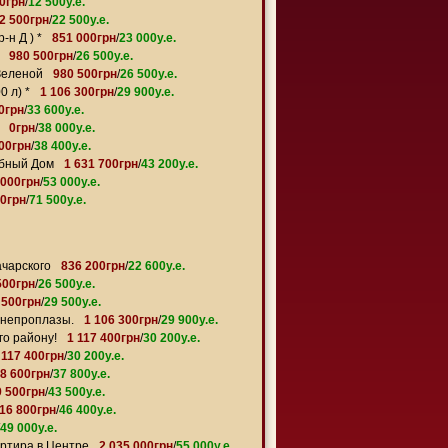
0грн
/
12 500y.e.
2 500грн
/
22 500y.e.
-н Д ) *
851 000грн
/
23 000y.e.
980 500грн
/
26 500y.e.
Зеленой
980 500грн
/
26 500y.e.
0 л) *
1 106 300грн
/
29 900y.e.
0грн
/
33 600y.e.
0грн
/
38 000y.e.
800грн
/
38 400y.e.
убный Дом
1 631 700грн
/
43 200y.e.
 000грн
/
53 000y.e.
0грн
/
71 500y.e.
ачарского
836 200грн
/
22 600y.e.
500грн
/
26 500y.e.
 500грн
/
29 500y.e.
Днепроплазы.
1 106 300грн
/
29 900y.e.
го району!
1 117 400грн
/
30 200y.e.
 117 400грн
/
30 200y.e.
98 600грн
/
37 800y.e.
9 500грн
/
43 500y.e.
716 800грн
/
46 400y.e.
49 000y.e.
артира в Центре
2 035 000грн
/
55 000y.e.