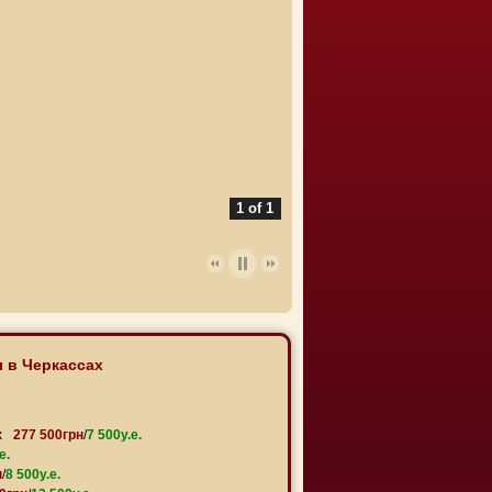
1 of 1
 в Черкассах
х
277 500грн
/
7 500y.e.
e.
н
/
8 500y.e.