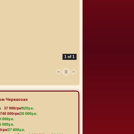
1 of 1
ом Черкассах
а
37 996грн
/
920y.e.
740 000грн
/
20 000y.e.
0 000y.e.
5 000y.e.
0грн
/
27 800y.e.