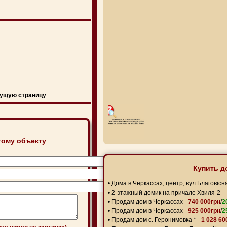
ущую страницу
тому объекту
Купить д
•
Дома в Черкассах, центр, вул.Благовісн
•
2-этажный домик на причале Хвиля-2
•
Продам дом в Черкассах
740 000грн
/
2
•
Продам дом в Черкассах
925 000грн
/
2
•
Продам дом с. Геронимовка *
1 028 60