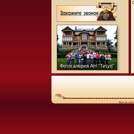
С
Фотогалерея АН "Титул"
titul.ck.ua