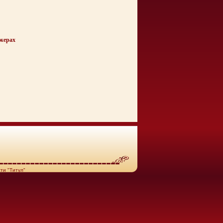
джерах
ти "Титул"