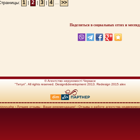
1
2
3
4
>>
траницы:
|
|
|
...
Поделиться в социальных сетях и месен
© Агентство нерухомості Черкаси
"Титул". Аll rights reserved. Design&development 2013. Redesign 2015 alex
/otzyvy.php
›
Лучшие отзывы - Ваши рекомендации!
›
Отзывы о работе агентства недвижимос